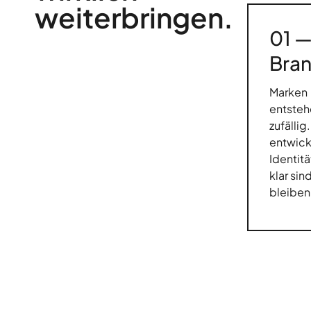
weiterbringen.
01 
Bra
Marken
entsteh
zufällig
entwick
Identitä
klar sin
bleiben