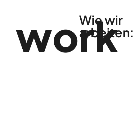
work
Wie wir
arbeiten: