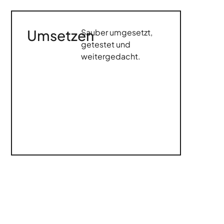
Umsetzen
Sauber umgesetzt,
getestet und
weitergedacht.