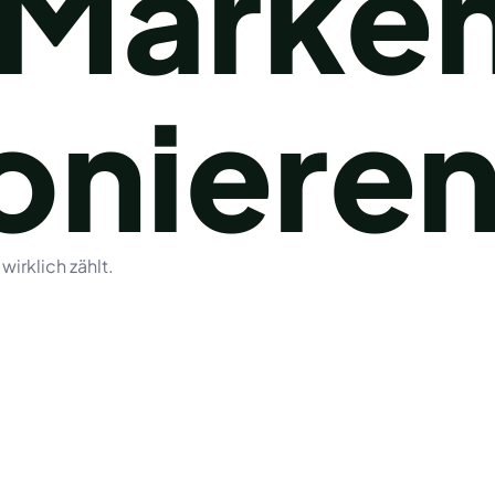
 Marke
onieren
wirklich zählt.