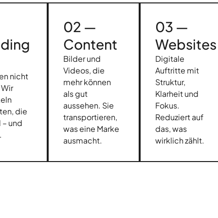
—
02 —
03 —
nding
Content
Websites
Bilder und
Digitale
Videos, die
Auftritte mit
en nicht
mehr können
Struktur,
. Wir
als gut
Klarheit und
eln
aussehen. Sie
Fokus.
ten, die
transportieren,
Reduziert auf
d – und
was eine Marke
das, was
.
ausmacht.
wirklich zählt.