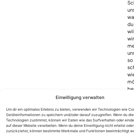
Sc
un
wa
du
wil
wir
me
un
so
sc
wi
mö
be
dir
Einwilligung verwalten
© FLY-D Creative 2026
Um dir ein optimales Erlebnis zu bieten, verwenden wir Technologien wie Co
Geräteinformationen zu speichern und/oder darauf zuzugreifen. Wenn du di
Technologien zustimmst, können wir Daten wie das Surfverhalten oder einde
auf dieser Website verarbeiten. Wenn du deine Einwilligung nicht erteilst oder
zurückziehst, können bestimmte Merkmale und Funktionen beeinträchtigt w